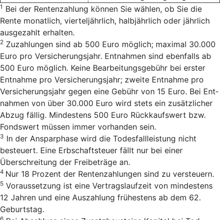
1
Bei der Rentenzahlung können Sie wählen, ob Sie die
Rente monatlich, vierteljährlich, halbjährlich oder jährlich
ausgezahlt erhalten.
2
Zu­zah­lun­gen sind ab 500 Euro mög­lich; ma­xi­mal 30.000
Euro pro Ver­si­cherungs­jahr. Ent­nah­men sind eben­falls ab
500 Euro mög­lich. Keine Bearbeitungsgebühr bei erster
Entnahme pro Versicherungsjahr; zweite Entnahme pro
Versicherungsjahr gegen eine Gebühr von 15 Euro. Bei Ent­
nah­men von über 30.000 Euro wird stets ein zu­sätz­li­cher
Ab­zug fäl­lig. Min­des­tens 500 Euro Rück­kaufs­wert bzw.
Fonds­wert müs­sen immer vor­han­den sein.
3
In der Ansparphase wird die Todesfallleistung nicht
besteuert. Eine Erbschaftsteuer fällt nur bei einer
Überschreitung der Freibeträge an.
4
Nur 18 Pro­zent der Ren­ten­zah­lun­gen sind zu versteu­ern.
5
Voraussetzung ist eine Vertrags­laufzeit von mindestens
12 Jahren und eine Auszahlung frühestens ab dem 62.
Geburtstag.
6