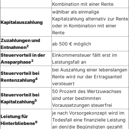
Kombination mit einer Rente
wählbar als einmalige
Kapitalzahlung alternativ zur Rente
Kapitalauszahlung
oder in Kombination mit einer
Rente
Zuzahlungen und
ab 500 € möglich
2
Entnahmen
Steuervorteil in der
Einkommensteuer fällt erst im
3
Ansparphase
Leistungsfall an
bei Auszahlung einer lebenslangen
Steuervorteil bei
Rente wird nur der Ertragsanteil
4
Rentenzahlung
versteuert
50 Prozent des Wertzuwachses
Steuervorteil bei
sind unter bestimmten
5
Kapitalzahlung
Voraussetzungen steuerfrei
je nach Vorsorgekonzept wird im
Leistung für
Todesfall eine finanzielle Leistung
6
Hinterbliebene
an den/die Begünstigten gezahlt