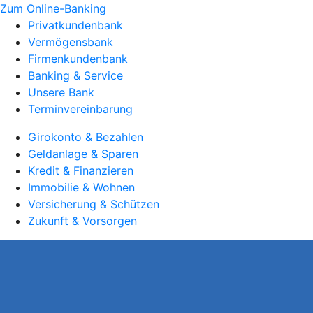
Zum Online-Banking
Privatkundenbank
Vermögensbank
Firmenkundenbank
Banking & Service
Unsere Bank
Terminvereinbarung
Girokonto & Bezahlen
Geldanlage & Sparen
Kredit & Finanzieren
Immobilie & Wohnen
Versicherung & Schützen
Zukunft & Vorsorgen