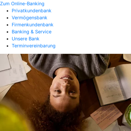
Zum Online-Banking
Privatkundenbank
Vermögensbank
Firmenkundenbank
Banking & Service
Unsere Bank
Terminvereinbarung